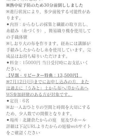
※熱中症予防のため30分前倒ししました
※進行状況により、多少前後する可能性があ
ります。
⚫︎内容：からむしの採集と繊維の取り出し、
糸績み（糸づくり）、簡易織り機を使用して
の手織体験 
※しおり大の布を作ります。経糸には講師が
手績みしたからむし糸を使用しています。完
成品はお持ち帰りいただけます。
⚫︎料金：15000円 当日受付時にお支払いく
ださい。 
【早割・リピーター特典：13,500円】
※7月12日(日)までにお申し込みの方、また
は過去に「うみと」土から布へ/草から糸へ
WS参加経験のある方が対象です。
⚫︎定員：6名
※お一人おひとりの空間と時間を大切にする
ため、少人数での開催となります。
⚫︎場所：北鎌倉たからの庭　庭及びホール 
詳細は下記URLよりたからの庭様webサイト
をご確認ください