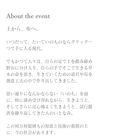
About the event
土から、布へ。
いつだって、たいていのものならクリック一
つで手に入る現代。 
でもかつて人々は、自らの足で土を踏み締め
野山に分け入り、自らの手でそこで生きる草
木の命を頂き、生きていくための道具や布を
創意工夫の中で作り出してきました。
思い通りになんかならない「いのち」を前
に、時に諦め受け容れながら、生きようと、
そしてさらには心地よく生きようと、試行錯
誤を繰り返してきた人のいとなみ。
この何万何億層もの知恵と技術の蓄積の上
に、今の社会があります。