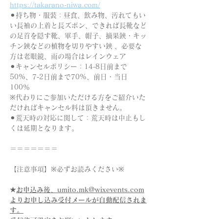
https://takarano-niwa.com/
⚫︎持ち物・服装：昼食、飲み物、汚れてもい
い長袖の上着と長ズボン、できれば長靴など
の足首を隠す靴、軍手、帽子、摘果鋏・キッ
チン鋏などの植物を切りやすい鋏 、必要な
方は老眼鏡、雨の場合はレインウェア
⚫︎キャンセルポリシー：14-8日前まで 
50%、7-2日前まで70%、前日・当日
100％
※代わりにご参加いただける方をご紹介いた
だければキャンセル料は頂きません。
⚫︎荒天時の対応に関して：荒天時は中止もし
くは延期となります。 
＝＝＝＝＝＝＝  
【注意事項】※必ずお読みください※ 
★
お申込み後、umito.mk@wixevents.com
よりお申し込み受付メールが自動配信されま
す。