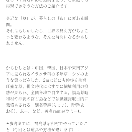
再現できそうな方法のご紹介です。 
身近な「草」が、暮らしの「布」に変わる瞬
間。 
それはもしかしたら、世界の見え方がちょこ
っと変わるような、そんな時間になるかもし
れません。
＝＝＝＝＝＝
からむしとは：中国、韓国、日本や東南アジ
アに見られるイラクサ科の多年草。シソのよ
うな葉っぱをした、2mほどにも伸びる生育
旺盛な草。縄文時代にはすでに繊維利用の痕
跡が見られ、全国各地で自生する。福島県昭
和村や沖縄の宮古島などでは繊維採取目的に
栽培もされる。別名苧麻(ちょま)、青苧(あ
おそ)、ぶー、など。英名ramie(ラミー)。
⚫︎参考までに、福島県昭和村でやっていたこ
と（今回とは道具や方法が違います）：