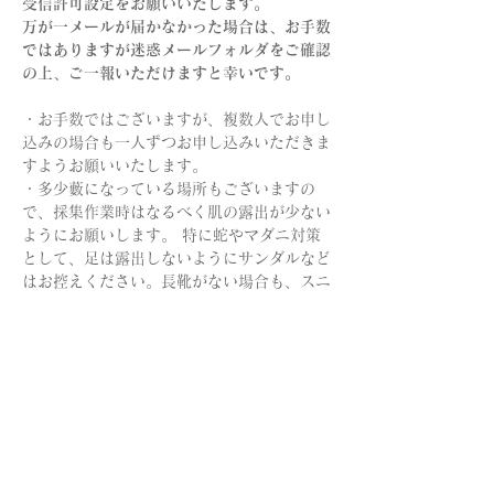
受信許可設定をお願いいたします。
万が一メールが届かなかった場合は、お手数
ではありますが迷惑メールフォルダをご確認
の上、ご一報いただけますと幸いです。
・お手数ではございますが、複数人でお申し
込みの場合も一人ずつお申し込みいただきま
すようお願いいたします。
・多少藪になっている場所もございますの
で、採集作業時はなるべく肌の露出が少ない
ようにお願いします。 特に蛇やマダニ対策
として、足は露出しないようにサンダルなど
はお控えください。長靴がない場合も、スニ
ーカーに長めの靴下を履くなどご対策くださ
い。 
・テントを設置いたしますが、飲み物や帽子
など、各自熱中症対策をお願いいたしま
す。 
・コンビニ等遠いため、昼食は事前に各自ご
用意くださいますようお願いいたします。
・植物の状態・気温などの状況によって、繊
維取り出しはデモンストレーションのみとな