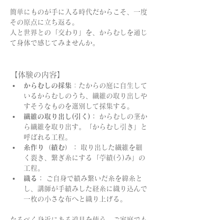
簡単にものが手に入る時代だからこそ、一度
その原点に立ち返る。
人と世界との「交わり」を、からむしを通じ
て身体で感じてみませんか。
【体験の内容】
からむしの採集
：たからの庭に自生して
いるからむしのうち、繊維の取り出しや
すそうなものを選別して採集する。
繊維の取り出し(引く)：
 からむしの茎か
ら繊維を取り出す。「からむし引き」と
呼ばれる工程。
糸作り（績む）：
 取り出した繊維を細
く裂き、繋ぎ糸にする「苧績(う)み」の
工程。
織る：
 ご自身で績み繋いだ糸を緯糸と
し、講師が手績みした経糸に織り込んで
一枚の小さな布へと織り上げる。
なるべく身近にある道具を使う、ご家庭でも