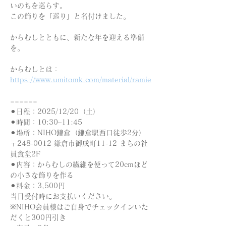
いのちを巡らす。
この飾りを「巡り」と名付けました。
からむしとともに、新たな年を迎える準備
を。
からむしとは：
https://www.umitomk.com/material/ramie
======
⚫︎日程：2025/12/20（土）
⚫︎時間：10:30–11:45
⚫︎場所：NIHO鎌倉（鎌倉駅西口徒歩2分）
〒248-0012 鎌倉市御成町11-12 まちの社
員食堂2F
⚫︎内容：からむしの繊維を使って20cmほど
の小さな飾りを作る
⚫︎料金：3,500円
当日受付時にお支払いください。
※NIHO会員様はご自身でチェックインいた
だくと300円引き