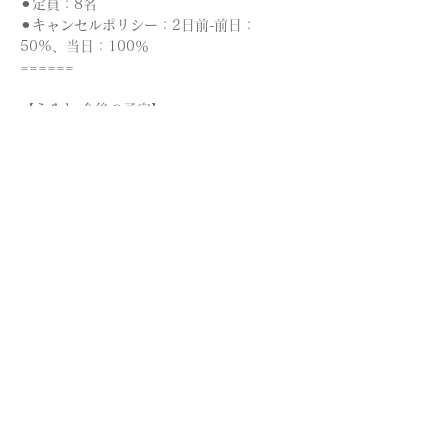
⚫︎定員：8名
⚫︎キャンセルポリシー：2日前-前日：
50%、当日：100％
======
【うみと 今後の予定】
2025/12/14 
草から糸へ　からむしの糸を
績む at PLAIN鎌倉
2025/12/下旬 からむし飾り 展示販売 鎌倉
(仮)